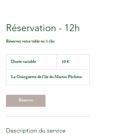
Réservation - 12h
Réservez votre table en 1 clic
10
euros
Durée variable
D
10 €
u
r
La Guinguette de l'ile du Martin Pêcheur
é
e
v
a
Réserver
r
i
a
b
l
e
Description du service